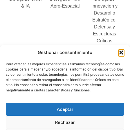
& IA
Aero-Espacial
Innovación y
Desarrollo
Estratégico.
Defensa y
Estructuras
Críticas
Gestionar consentimiento
Para ofrecer las mejores experiencias, utilizamos tecnologías como las
cookies para almacenar y/o acceder a la información del dispositivo. Dar
su consentimiento a estas tecnologías nos permitirá procesar datos como
el comportamiento de navegación o los identificadores únicos en este
Sergio
Leopoldo
Carlos
Eva
sitio. No consentir o retirar el consentimiento puede afectar
Morón
Lindo
Zambrano
Panadero
negativamente a ciertas características y funciones.
Delegado
Delegado
Delegado
Prensa y
Aseguramiento
Dual-Tech
Comunicación
Relaciones
Aceptar
Normativo
y
Públicas
Rechazar
y
Audiovisual
Certificaciónes